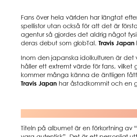
Fans över hela världen har längtat efter 
spellistor utan också för att det är för
agentur så gjordes det aldrig något fys
deras debut som globTal.
Travis Japan
Inom den japanska idolkulturen är det 
håller ett extremt värde för fans, vilket
kommer många känna de äntligen fått ta
Travis Japan
har åstadkommit och en gåv
Titeln på albumet är en förkortning av 
vara autentisk”. Det är ett personligt u