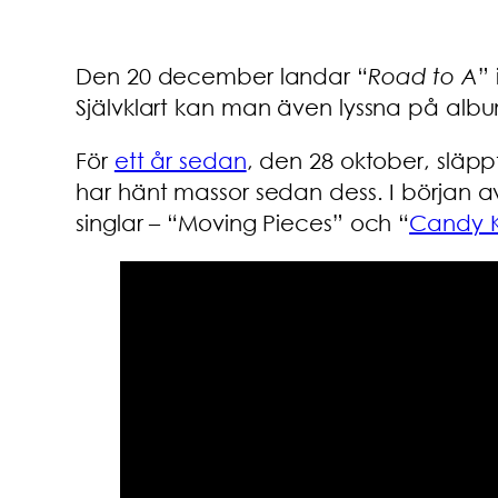
Den 20 december landar “
Road to A
”
Självklart kan man även lyssna på album
För
ett år sedan
, den 28 oktober, släpp
har hänt massor sedan dess. I början 
singlar – “Moving Pieces” och “
Candy K