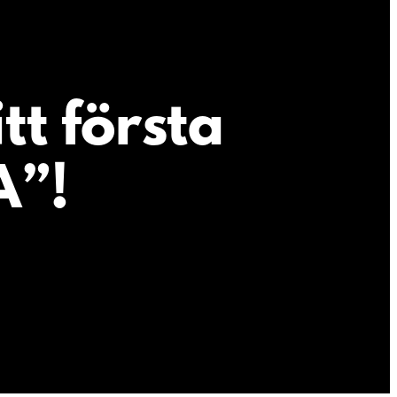
tt första
A”!