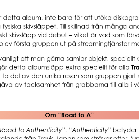
detta album, inte bara för att utöka diskografin 
sta fysiska skivsläppet. Till skillnad från mång
iskt skivsläpp vid debut – vilket är vad som fö
blev första gruppen ut på streamingtjänster me
vanligt att man gärna samlar objekt, speciellt
 gör detta albumsläpp extra speciellt för alla
Tr
 del av den unika resan som gruppen gjort sen
a av tacksamhet från grabbarna till alla i v
Om “Road to A”
“
Road to Authenticity
”. “
Authenticity
” betyder 
ttalande från Travis Japan som strävar efter “
un