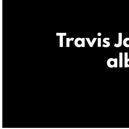
Travis J
al