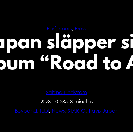
Performers
, 
Press
apan släpper si
bum “Road to 
Sabina Lindström
2023-10-28
5–8 minutes
Boyband
, 
Idol
, 
News
, 
STARTO
, 
Travis Japan