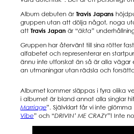
Album debuten är
Travis Japans
höjdpun
gruppen utan att dölja något, noga u
att
Travis Japan
är “
äkta
” underhållnin
Gruppen har återvänt till sina rötter f
alfabetet och representerar en startpun
ännu inte utforskat än så är alla vägar 
an utmaningar utan rädsla och forsätta 
Albumet kommer släppas i fyra olika vers
i albumet är bland annat alla singlar hi
Marriage
”. Självklart får vi inte glömm
Vibe
” och “
DRIVIN’ ME CRAZY
”! Inte n