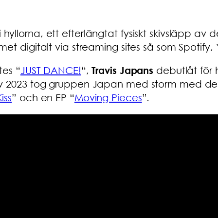
 i hyllorna, ett efterlängtat fysiskt skivsläpp 
et digitalt via streaming sites så som Spotify,
tes “
JUST DANCE!
“,
Travis Japans
debutlåt för 
av 2023 tog gruppen Japan med storm med dera
iss
” och en EP “
Moving Pieces
”.