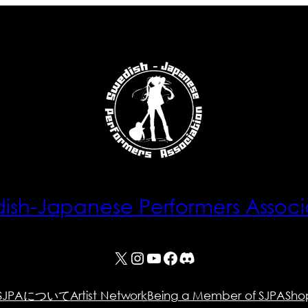
ish-Japanese Performers Associ
X
Instagram
YouTube
Facebook
Discord
SJPAについて
Artist Network
Being a Member of SJPA
Sho