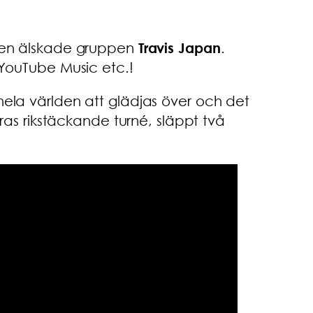
av den älskade gruppen
Travis Japan
.
 YouTube Music etc.!
hela världen att glädjas över och det
s rikstäckande turné, släppt två