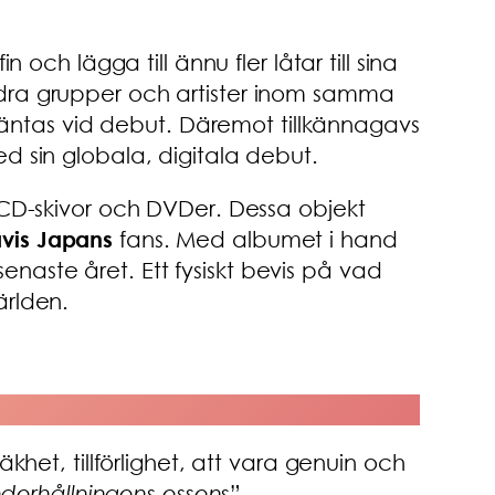
och lägga till ännu fler låtar till sina
a andra grupper och artister inom samma
rväntas vid debut. Däremot tillkännagavs
d sin globala, digitala debut.
 CD-skivor och DVDer. Dessa objekt
avis Japans
fans. Med albumet i hand
aste året. Ett fysiskt bevis på vad
ärlden.
äkhet, tillförlighet, att vara genuin och
derhållningens essens
”.