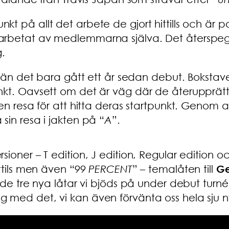
kt på allt det arbete de gjort hittills och är
tarbetat av medlemmarna själva. Det återspe
g.
astän det bara gått ett år sedan debut. Bokstav
kt. Oavsett om det är väg där de återupprättar
en resa för att hitta deras startpunkt. Genom a
sin resa i jakten på “
A
”.
ioner – T edition, J edition, Regular edition oc
ttils men även “
99 PERCENT
” – temalåten till
Ge
a de tre nya låtar vi bjöds på under debut turné
og med det, vi kan även förvänta oss hela sju n