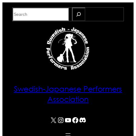
Skip
Search
to
content
Swedish-Japanese Performers
Association
X
Instagram
YouTube
Facebook
Discord