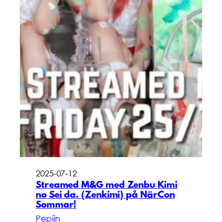
2025-07-12
Streamed M&G med Zenbu Kimi
no Sei da. (Zenkimi) på NärCon
Sommar!
Pepijn