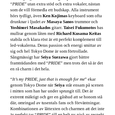
“
PRIDE
” utan extra stöd och extra vokaler, nästan
som de vill förmedla ett budskap. Alla instrument
hörs tydligt, även
Ken Kojimas
keyboard som ofta
drunknar i ljudet av
Masaya Sanos
trummor och
Yoshinori Masakados
gitarr.
Taisei Fukumotos
bas
mullrar genom låten med
Richard Kusama Keitas
stabila och klara röst är ett perfekt komplement till
led-vokalerna. Deras passion och energi smittar av
sig och hel Tokyo Dome är som förtrollade.
Sångmässigt har
Seiya Suezawa
gjort bättre
framträdanden med “
PRIDE
” men trots det så är det
en rå charm i det hela.
“
It’s my PRIDE, just that is enough for me
” ekar
genom Tokyo Dome när
Seiya
står ensam på scenen
i mitten som han har under sprungit till. Det är
extremt mäktigt och ger en gåshud att se honom stå
där, omringad av tusentals fans och förväntningar.
Kombinationen av låttexten och charmen att det inte
är perfekt tar “
PRIDE
” till en helt ny nivå av respekt