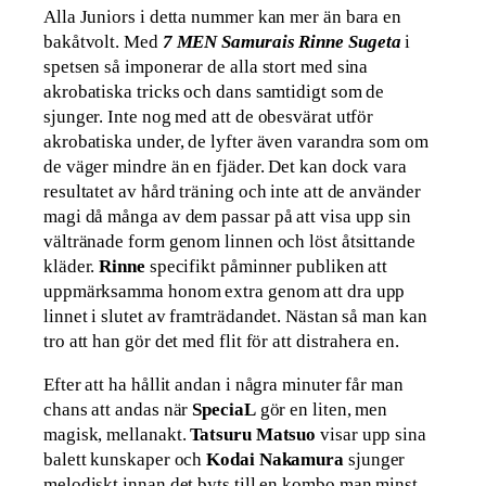
Alla Juniors i detta nummer kan mer än bara en
bakåtvolt. Med
7 MEN Samurais Rinne Sugeta
i
spetsen så imponerar de alla stort med sina
akrobatiska tricks och dans samtidigt som de
sjunger. Inte nog med att de obesvärat utför
akrobatiska under, de lyfter även varandra som om
de väger mindre än en fjäder. Det kan dock vara
resultatet av hård träning och inte att de använder
magi då många av dem passar på att visa upp sin
vältränade form genom linnen och löst åtsittande
kläder.
Rinne
specifikt påminner publiken att
uppmärksamma honom extra genom att dra upp
linnet i slutet av framträdandet. Nästan så man kan
tro att han gör det med flit för att distrahera en.
Efter att ha hållit andan i några minuter får man
chans att andas när
SpeciaL
gör en liten, men
magisk, mellanakt.
Tatsuru Matsuo
visar upp sina
balett kunskaper och
Kodai Nakamura
sjunger
melodiskt
innan det byts till en kombo man minst