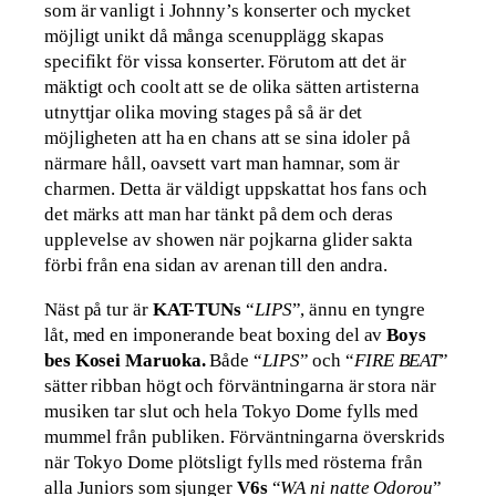
som är vanligt i Johnny’s konserter och mycket
möjligt unikt då många scenupplägg skapas
specifikt för vissa konserter. Förutom att det är
mäktigt och coolt att se de olika sätten artisterna
utnyttjar olika moving stages på så är det
möjligheten att ha en chans att se sina idoler på
närmare håll, oavsett vart man hamnar, som är
charmen. Detta är väldigt uppskattat hos fans och
det märks att man har tänkt på dem och deras
upplevelse av showen när pojkarna glider sakta
förbi från ena sidan av arenan till den andra.
Näst på tur är
KAT-TUNs
“
LIPS
”, ännu en tyngre
låt, med en imponerande beat boxing del av
Boys
bes Kosei Maruoka.
Både “
LIPS
” och “
FIRE BEAT
”
sätter ribban högt och förväntningarna är stora när
musiken tar slut och hela Tokyo Dome fylls med
mummel från publiken. Förväntningarna överskrids
när Tokyo Dome plötsligt fylls med rösterna från
alla Juniors som sjunger
V6s
“
WA ni natte Odorou
”