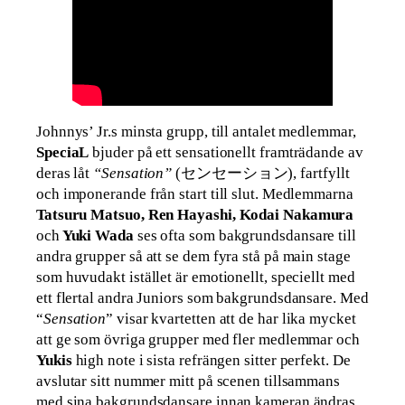
Johnnys’ Jr.s minsta grupp, till antalet medlemmar,
SpeciaL
bjuder på ett sensationellt framträdande av
deras låt
“Sensation”
(センセーション), fartfyllt
och imponerande från start till slut. Medlemmarna
Tatsuru Matsuo, Ren Hayashi, Kodai Nakamura
och
Yuki Wada
ses ofta som bakgrundsdansare till
andra grupper så att se dem fyra stå på main stage
som huvudakt istället är emotionellt, speciellt med
ett flertal andra Juniors som bakgrundsdansare. Med
“
Sensation
” visar kvartetten att de har lika mycket
att ge som övriga grupper med fler medlemmar och
Yukis
high note i sista refrängen sitter perfekt. De
avslutar sitt nummer mitt på scenen tillsammans
med sina bakgrundsdansare innan kameran ändras