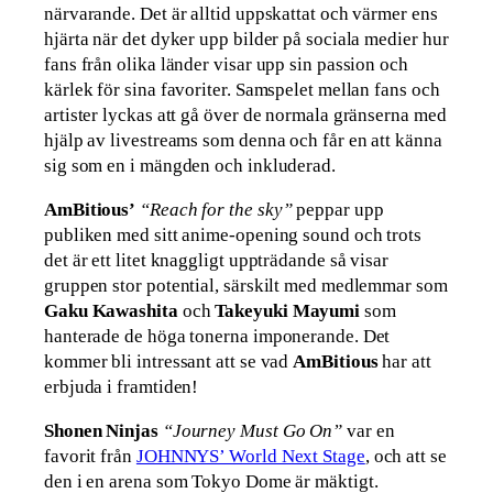
närvarande. Det är alltid uppskattat och värmer ens
hjärta när det dyker upp bilder på sociala medier hur
fans från olika länder visar upp sin passion och
kärlek för sina favoriter. Samspelet mellan fans och
artister lyckas att gå över de normala gränserna med
hjälp av livestreams som denna och får en att känna
sig som en i mängden och inkluderad.
AmBitious’
“Reach for the sky”
peppar upp
publiken med sitt anime-opening sound och trots
det är ett litet knaggligt uppträdande så visar
gruppen stor potential, särskilt med medlemmar som
Gaku Kawashita
och
Takeyuki Mayumi
som
hanterade de höga tonerna imponerande. Det
kommer bli intressant att se vad
AmBitious
har att
erbjuda i framtiden!
Shonen Ninjas
“Journey Must Go On”
var en
favorit från
JOHNNYS’ World Next Stage
, och att se
den i en arena som Tokyo Dome är mäktigt.