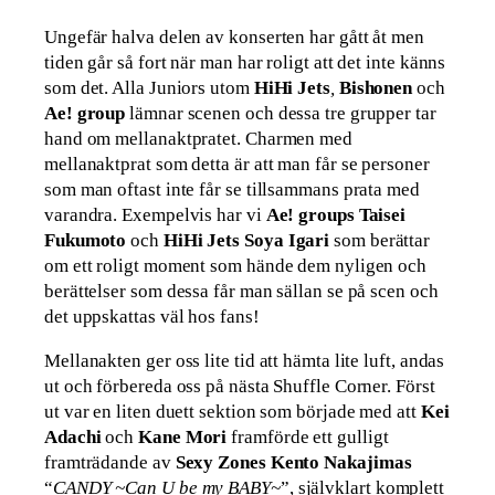
Ungefär halva delen av konserten har gått åt men
tiden går så fort när man har roligt att det inte känns
som det. Alla Juniors utom
HiHi Jets
,
Bishonen
och
Ae! group
lämnar scenen och dessa tre grupper tar
hand om mellanaktpratet. Charmen med
mellanaktprat som detta är att man får se personer
som man oftast inte får se tillsammans prata med
varandra. Exempelvis har vi
Ae! groups Taisei
Fukumoto
och
HiHi Jets Soya Igari
som berättar
om ett roligt moment som hände dem nyligen och
berättelser som dessa får man sällan se på scen och
det uppskattas väl hos fans!
Mellanakten ger oss lite tid att hämta lite luft, andas
ut och förbereda oss på nästa Shuffle Corner. Först
ut var en liten duett sektion som började med att
Kei
Adachi
och
Kane Mori
framförde ett gulligt
framträdande av
Sexy Zones Kento Nakajimas
“
CANDY ~Can U be my BABY~
”, självklart komplett