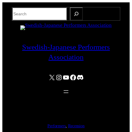
Skip
Search
to
content
Swedish-Japanese Performers
Association
X
Instagram
YouTube
Facebook
Discord
Performers
, 
Recension