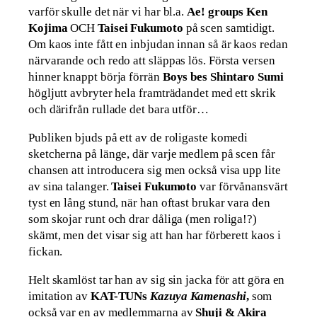
varför skulle det när vi har bl.a.
Ae! groups Ken
Kojima
OCH
Taisei Fukumoto
på scen samtidigt.
Om kaos inte fått en inbjudan innan så är kaos redan
närvarande och redo att släppas lös. Första versen
hinner knappt börja förrän
Boys bes Shintaro Sumi
högljutt avbryter hela framträdandet med ett skrik
och därifrån rullade det bara utför…
Publiken bjuds på ett av de roligaste komedi
sketcherna på länge, där varje medlem på scen får
chansen att introducera sig men också visa upp lite
av sina talanger.
Taisei Fukumoto
var förvånansvärt
tyst en lång stund, när han oftast brukar vara den
som skojar runt och drar dåliga (men roliga!?)
skämt, men det visar sig att han har förberett kaos i
fickan.
Helt skamlöst tar han av sig sin jacka för att göra en
imitation av
KAT-TUNs
Kazuya Kamenashi
,
som
också var en av medlemmarna av
Shuji & Akira