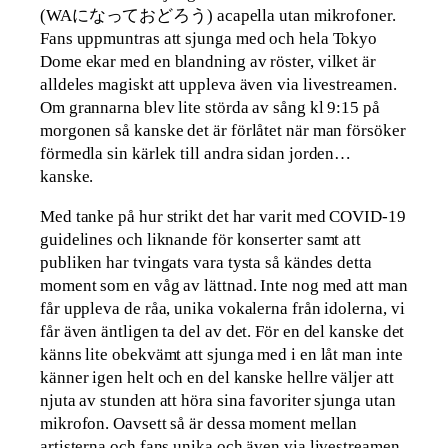
(WAになっておどろう) acapella utan mikrofoner.
Fans uppmuntras att sjunga med och hela Tokyo
Dome ekar med en blandning av röster, vilket är
alldeles magiskt att uppleva även via livestreamen.
Om grannarna blev lite störda av sång kl 9:15 på
morgonen så kanske det är förlåtet när man försöker
förmedla sin kärlek till andra sidan jorden…
kanske.
Med tanke på hur strikt det har varit med COVID-19
guidelines och liknande för konserter samt att
publiken har tvingats vara tysta så kändes detta
moment som en våg av lättnad. Inte nog med att man
får uppleva de råa, unika vokalerna från idolerna, vi
får även äntligen ta del av det. För en del kanske det
känns lite obekvämt att sjunga med i en låt man inte
känner igen helt och en del kanske hellre väljer att
njuta av stunden att höra sina favoriter sjunga utan
mikrofon. Oavsett så är dessa moment mellan
artisterna och fans unika och även via livestreamen