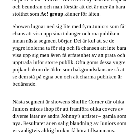
och beundran och man förstår att det är mer än bara
stolthet som
Ae! group
känner för låten.
Showen lugnar ned sig lite med fyra Juniors som får
chans att visa upp sina talanger och roa publiken
innan nästa segment börjar. Det är kul att se de
yngre idolerna ta för sig och få chansen att inte bara
visa upp sig men även få erfarenhet av att prata och
uppträda inför större publik. Ofta göms dessa yngre
pojkar bakom de äldre som bakgrundsdansare så att
se dem stå på egna ben och att charma publiken är
bedårande.
Nästa segment är showens Shuffle Corner där olika
Juniors mixas ihop för att framföra olika covers av
diverse låtar av andra Johnny’s artister – gamla som
nya. Resultatet är en salig blandning av Juniors som
vi vanligtvis aldrig brukar få höra tillsammans.