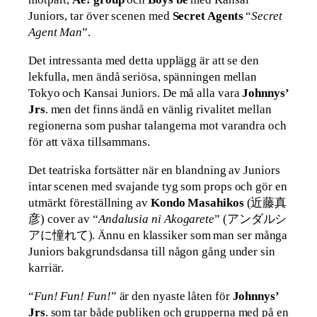
Juniors, tar över scenen med
Secret Agents
“
Secret
Agent Man
”.
Det intressanta med detta upplägg är att se den
lekfulla, men ändå seriösa, spänningen mellan
Tokyo och Kansai Juniors. De må alla vara
Johnnys’
Jrs
. men det finns ändå en vänlig rivalitet mellan
regionerna som pushar talangerna mot varandra och
för att växa tillsammans.
Det teatriska fortsätter när en blandning av Juniors
intar scenen med svajande tyg som props och gör en
utmärkt föreställning av
Kondo Masahikos
(近藤真
彦) cover av “
Andalusia ni Akogarete
” (アンダルシ
アに憧れて). Ännu en klassiker som man ser många
Juniors bakgrundsdansa till någon gång under sin
karriär.
“
Fun! Fun! Fun!
” är den nyaste låten för
Johnnys’
Jrs
. som tar både publiken och grupperna med på en