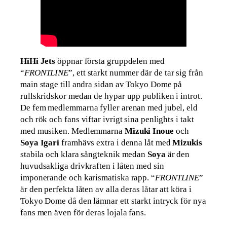
HiHi Jets
öppnar första gruppdelen med
“
FRONTLINE
”, ett starkt nummer där de tar sig från
main stage till andra sidan av Tokyo Dome på
rullskridskor medan de hypar upp publiken i introt.
De fem medlemmarna fyller arenan med jubel, eld
och rök och fans viftar ivrigt sina penlights i takt
med musiken. Medlemmarna
Mizuki Inoue
och
Soya Igari
framhävs extra i denna låt med
Mizukis
stabila och klara sångteknik medan
Soya
är den
huvudsakliga drivkraften i låten med sin
imponerande och karismatiska rapp. “
FRONTLINE
”
är den perfekta låten av alla deras låtar att köra i
Tokyo Dome då den lämnar ett starkt intryck för nya
fans men även för deras lojala fans.