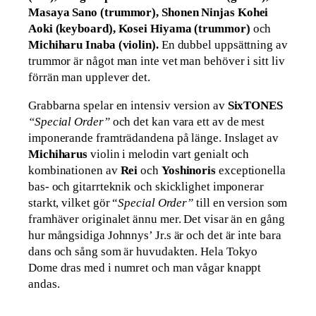
Masaya Sano (trummor), Shonen Ninjas Kohei
Aoki (keyboard), Kosei Hiyama (trummor)
och
Michiharu Inaba (violin).
En dubbel uppsättning av
trummor är något man inte vet man behöver i sitt liv
förrän man upplever det.
Grabbarna spelar en intensiv version av
SixTONES
“Special Order”
och det kan vara ett av de mest
imponerande framträdandena på länge. Inslaget av
Michiharus
violin i melodin vart genialt och
kombinationen av
Rei
och
Yoshinoris
exceptionella
bas- och gitarrteknik och skicklighet imponerar
starkt, vilket gör “
Special Order”
till en version som
framhäver originalet ännu mer. Det visar än en gång
hur mångsidiga Johnnys’ Jr.s är och det är inte bara
dans och sång som är huvudakten. Hela Tokyo
Dome dras med i numret och man vågar knappt
andas.