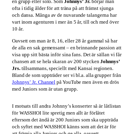
en grupp eller solo. Som
Johnnys’ Jr.
börjar man
ofta i tidig ålder för att träna på att främst sjunga
och dansa. Många av de nuvarande talangerna har
vart inom agenturen i mer än 5 år, till och med över
10 år.
Oavsett om man är 8, 16, eller 28 år gammal så har
de alla en sak gemensamt – en brinnande passion att
visa upp sitt bästa inför sina fans. Det är sällan vi får
chansen att se hela skaran av 200 stycken
Johnnys’
Jrs.
tillsammans, speciellt med Kansai regionen.
Bland de som uppträder ser vi bl.a. alla grupper från
Johnnys’ Jr. Channel
på YouTube men även en drös
med Juniors som är utan grupp.
I motsats till andra Johnny’s konserter så är låtlistan
för WASSHOI lite spretig men allt är förlåtet
eftersom det ändå är 200 Juniors som ska uppträda
och syftet med WASSHOI känns som att det är för
att främja alla Juniors och ge alla, oavsett