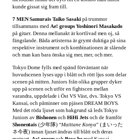
kunde gissat sig fram till.
7 MEN Samurais Taiko Sasaki
på trummor
tillsammans med
Ae! groups Yoshinori Masakado
på gitarr. Denna mellanakt är kortlivad men oj, så
fängslande. Båda artisterna är grymt duktiga på sina
respektive instrument och kombinationen är slående
och man kan bara önska sig mer, mer, och mer.
Tokyo Dome fylls med spänd förväntant när
huvudscenen lyses upp i blått och rött ljus som delar
scenen på mitten. Juniors från olika grupper dyker
upp på scenen och utför en fightscen mellan
varandra, uppdelade i Öst VS Väst, dvs. Tokyo VS
Kansai, och påminner om pjäsen DREAM BOYS.
Med det röda ljuset som bakgrund så leds Tokyo
Juniors av
Bishonen
och
HiHi Jets
och de framför
Shonentais
(少年隊) “
Maittane Konya
” (まいった
ネ今夜) innan ljuset ändras till blått och deras
motpart,
Ae! group
och
Boys be
med Kansai