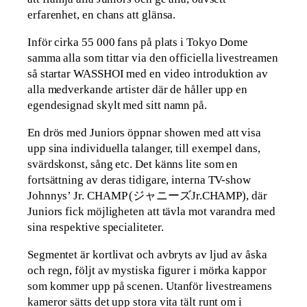
erfarenhet, en chans att glänsa.
Inför cirka 55 000 fans på plats i Tokyo Dome
samma alla som tittar via den officiella livestreamen
så startar WASSHOI med en video introduktion av
alla medverkande artister där de håller upp en
egendesignad skylt med sitt namn på.
En drös med Juniors öppnar showen med att visa
upp sina individuella talanger, till exempel dans,
svärdskonst, sång etc. Det känns lite som en
fortsättning av deras tidigare, interna TV-show
Johnnys’ Jr. CHAMP (ジャニーズJr.CHAMP), där
Juniors fick möjligheten att tävla mot varandra med
sina respektive specialiteter.
Segmentet är kortlivat och avbryts av ljud av åska
och regn, följt av mystiska figurer i mörka kappor
som kommer upp på scenen. Utanför livestreamens
kameror sätts det upp stora vita tält runt om i