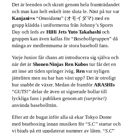
Det är leenden och skratt genom hela framträdandet
och man kan helt enkelt inte sluta le. Näst på tur var
Kanjani∞s
“
Omoidama
” (オモイダマ) med en
grupp klädda i uniformerna från Johnny’s Sports
Day och leds av
HiHi Jets Yuto Takahashi
och
gruppen kan även kallas för “
Basebollgruppen
” då
många av medlemmarna är stora baseboll fans.
Varje Junior får chans att introducera sig själva och
när det är
Shonen Ninjas Ren Kubos
tur får det en
att inse att tiden springer iväg.
Ren
var nyligen
jätteliten men nu har han växt upp? Det är otroligt
hur snabbt de växer. Medan de framför
ARASHIs
“
GUTS
!” delar de även ut signerade bollar till
lyckliga fans i publiken genom att
(surprise!)
använda basebollträn.
Efter att de bugat inför alla så ekar Tokyo Dome
med beatboxing innan musiken för “
S.C”
startar och
vi bjuds på ett uppdaterat nummer av låten. “
S.C
”