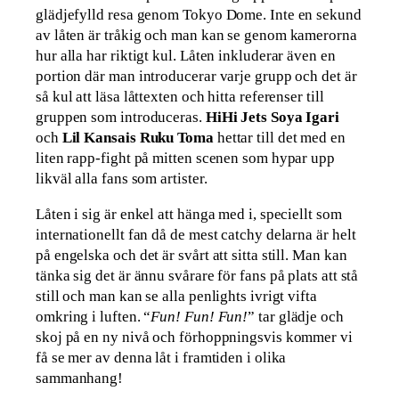
glädjefylld resa genom Tokyo Dome. Inte en sekund
av låten är tråkig och man kan se genom kamerorna
hur alla har riktigt kul. Låten inkluderar även en
portion där man introducerar varje grupp och det är
så kul att läsa låttexten och hitta referenser till
gruppen som introduceras.
HiHi Jets Soya Igari
och
Lil Kansais Ruku Toma
hettar till det med en
liten rapp-fight på mitten scenen som hypar upp
likväl alla fans som artister.
Låten i sig är enkel att hänga med i, speciellt som
internationellt fan då de mest catchy delarna är helt
på engelska och det är svårt att sitta still. Man kan
tänka sig det är ännu svårare för fans på plats att stå
still och man kan se alla penlights ivrigt vifta
omkring i luften. “
Fun! Fun! Fun!
” tar glädje och
skoj på en ny nivå och förhoppningsvis kommer vi
få se mer av denna låt i framtiden i olika
sammanhang!