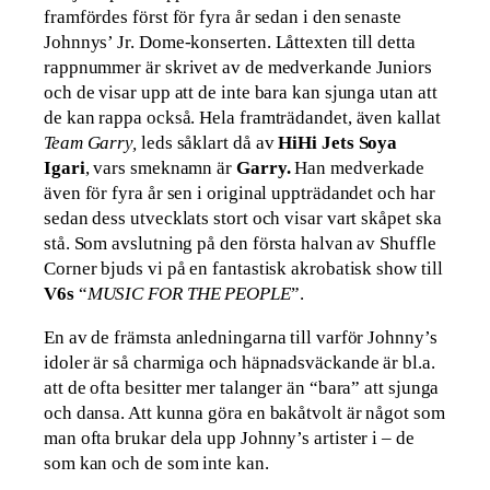
framfördes först för fyra år sedan i den senaste
Johnnys’ Jr. Dome-konserten. Låttexten till detta
rappnummer är skrivet av de medverkande Juniors
och de visar upp att de inte bara kan sjunga utan att
de kan rappa också. Hela framträdandet, även kallat
Team Garry,
leds såklart då av
HiHi Jets Soya
Igari
, vars smeknamn är
Garry.
Han medverkade
även för fyra år sen i original uppträdandet och har
sedan dess utvecklats stort och visar vart skåpet ska
stå. Som avslutning på den första halvan av Shuffle
Corner bjuds vi på en fantastisk akrobatisk show till
V6s
“
MUSIC FOR THE PEOPLE
”.
En av de främsta anledningarna till varför Johnny’s
idoler är så charmiga och häpnadsväckande är bl.a.
att de ofta besitter mer talanger än “bara” att sjunga
och dansa. Att kunna göra en bakåtvolt är något som
man ofta brukar dela upp Johnny’s artister i – de
som kan och de som inte kan.