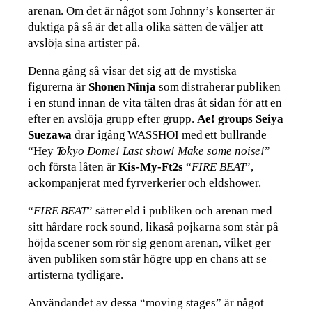
arenan. Om det är något som Johnny’s konserter är
duktiga på så är det alla olika sätten de väljer att
avslöja sina artister på.
Denna gång så visar det sig att de mystiska
figurerna är
Shonen Ninja
som distraherar publiken
i en stund innan de vita tälten dras åt sidan för att en
efter en avslöja grupp efter grupp.
Ae! groups Seiya
Suezawa
drar igång WASSHOI med ett bullrande
“Hey
Tokyo Dome! Last show! Make some noise!
”
och första låten är
Kis-My-Ft2s
“
FIRE BEAT
”,
ackompanjerat med fyrverkerier och eldshower.
“
FIRE BEAT
” sätter eld i publiken och arenan med
sitt hårdare rock sound, likaså pojkarna som står på
höjda scener som rör sig genom arenan, vilket ger
även publiken som står högre upp en chans att se
artisterna tydligare.
Användandet av dessa “moving stages” är något