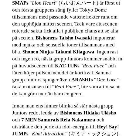
SMAPs
“
Lion Heart
” (らいおんハート) är först ut
och första gruppens sång fyller Tokyo Dome
tillsammans med passande vatteneffekter runt om
den upphöjda mitten scenen. Tack vare att scenen
roterade sakta fick alla i publiken chans att se alla
på scenen.
Bishonens Taisho Iwasaki
imponerar
med mjuka och sensuella toner tillsammans med
bl.a.
Shonen Ninjas Takumi Kitagawa
.
Ingen rast
och ingen ro, nästa grupp Juniors kommer snabbt in
på huvudscenen till
KAT-TUNs
“
Real Face”
och
låten höjer pulsen men det är kortlivat. Samma
grupp Juniors sjunger även
ARASHIs
“
One Love”
,
raka motsatsen till “
Real Face”,
lite som att visa att
de kan göra mer än bara en genre.
Innan man ens hinner blinka så står nästa grupp
Juniors redo, ledda av
Bishonens Hidaka Ukisho
och
7 MEN Samurais Reia Nakamura
och
utstrålade den perfekta idol-energin till
Hey! Say!
JUMPs
“
Kimi Attraction”
(キミアトラクション).