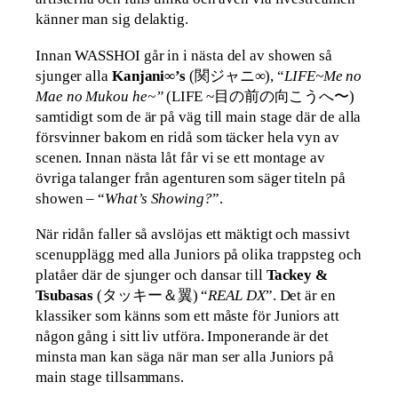
känner man sig delaktig.
Innan WASSHOI går in i nästa del av showen så
sjunger alla
Kanjani∞’s
(関ジャニ∞), “
LIFE~Me no
Mae no Mukou he~”
(LIFE ~目の前の向こうへ〜)
samtidigt som de är på väg till main stage där de alla
försvinner bakom en ridå som täcker hela vyn av
scenen. Innan nästa låt får vi se ett montage av
övriga talanger från agenturen som säger titeln på
showen – “
What’s Showing?
”.
När ridån faller så avslöjas ett mäktigt och massivt
scenupplägg med alla Juniors på olika trappsteg och
platåer där de sjunger och dansar till
Tackey &
Tsubasas
(タッキー＆翼) “
REAL DX
”. Det är en
klassiker som känns som ett måste för Juniors att
någon gång i sitt liv utföra. Imponerande är det
minsta man kan säga när man ser alla Juniors på
main stage tillsammans.