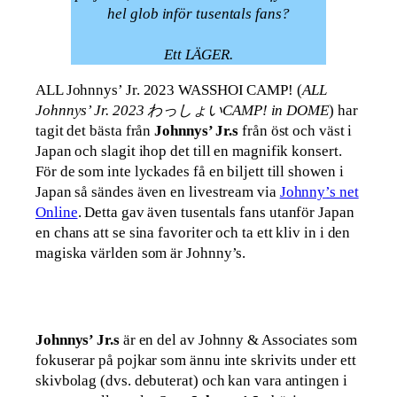
hel glob inför tusentals fans?
Ett LÄGER.
ALL Johnnys’ Jr. 2023 WASSHOI CAMP! (
ALL
Johnnys’ Jr. 2023 わっしょいCAMP! in DOME
) har
tagit det bästa från
Johnnys’ Jr.s
från öst och väst i
Japan och slagit ihop det till en magnifik konsert.
För de som inte lyckades få en biljett till showen i
Japan så sändes även en livestream via
Johnny’s net
Online
. Detta gav även tusentals fans utanför Japan
en chans att se sina favoriter och ta ett kliv in i den
magiska världen som är Johnny’s.
Johnnys’ Jr.s
är en del av Johnny & Associates som
fokuserar på pojkar som ännu inte skrivits under ett
skivbolag (dvs. debuterat) och kan vara antingen i