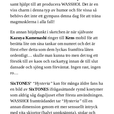
samt hjälpt till att producera WASSHOI. Det är en
viss charm i denna typ av humor och för vissa så
behövs det inte ett gympass denna dag för att träna
magmusklerna i alla fall!
En annan höjdpunkt i sketchen är när självaste
Kazuya Kamenashi
ringer till
Kens
mobil för att
berätta lite om sina tankar om numret och det är
först efter detta som dem lyckas framföra låten
ordentligt… skulle man kunna tro men det tog ett
försök till av kaos och rackartyg innan de till slut
dansade och sjöng som förväntat. Ingen rast, ingen
ro…
SixTONES’
“Hysteria”
kan för många äldre fans ha
en bild av
SixTONES
ifrågasättande rymd kostymer
som aldrig såg dagsljuset efter första användningen.
WASSHOI framträdandet tar “
Hysteria”
till en
annan dimension genom ett mer sensuellt intryck
med vita skjortor (halvt uppknäppta), stolar och