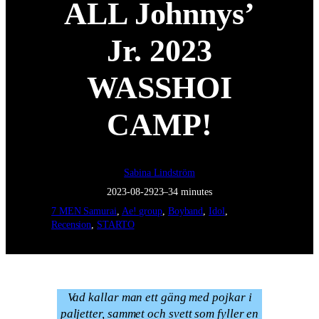
ALL Johnnys’
Jr. 2023
WASSHOI
CAMP!
Sabina Lindström
2023-08-29
23–34 minutes
7 MEN Samurai
, 
Ae! group
, 
Boyband
, 
Idol
, 
Recension
, 
STARTO
Vad kallar man ett gäng med pojkar i
paljetter, sammet och svett som fyller en