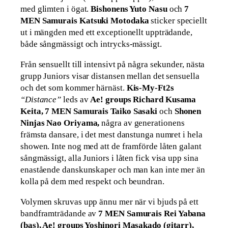
med glimten i ögat.
Bishonens Yuto Nasu
och
7
MEN Samurais Katsuki Motodaka
sticker speciellt
ut i mängden med ett exceptionellt uppträdande,
både sångmässigt och intrycks-mässigt.
Från sensuellt till intensivt på några sekunder, nästa
grupp Juniors visar distansen mellan det sensuella
och det som kommer härnäst.
Kis-My-Ft2s
“Distance”
leds av
Ae! groups Richard Kusama
Keita, 7 MEN Samurais Taiko Sasaki
och
Shonen
Ninjas Nao Oriyama,
några av generationens
främsta dansare, i det mest danstunga numret i hela
showen. Inte nog med att de framförde låten galant
sångmässigt, alla Juniors i låten fick visa upp sina
enastående danskunskaper och man kan inte mer än
kolla på dem med respekt och beundran.
Volymen skruvas upp ännu mer när vi bjuds på ett
bandframträdande av
7 MEN Samurais Rei Yabana
(bas), Ae! groups Yoshinori Masakado (gitarr),