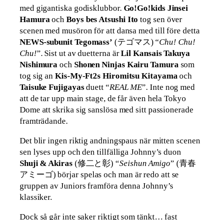
med gigantiska godisklubbor.
Go!Go!kids Jinsei
Hamura
och
Boys bes Atsushi Ito
tog sen över
scenen med musöron för att dansa med till före detta
NEWS-subunit Tegomass’
(テゴマス) “
Chu! Chu!
Chu!
”. Sist ut av duetterna är
Lil Kansais Takuya
Nishimura
och
Shonen Ninjas Kairu Tamura
som
tog sig an
Kis-My-Ft2s Hiromitsu Kitayama
och
Taisuke Fujigayas
duett “
REAL ME
”. Inte nog med
att de tar upp main stage, de får även hela Tokyo
Dome att skrika sig sanslösa med sitt passionerade
framträdande.
Det blir ingen riktig andningspaus när mitten scenen
sen lyses upp och den tillfälliga Johnny’s duon
Shuji & Akiras
(修二と彰) “
Seishun Amigo
” (青春
アミーゴ) börjar spelas och man är redo att se
gruppen av Juniors framföra denna Johnny’s
klassiker.
Dock så går inte saker riktigt som tänkt… fast