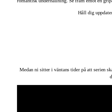
romantisk underhållning. Se fram emot en grip
Håll dig uppdater
Medan ni sitter i väntans tider på att serien sk
d