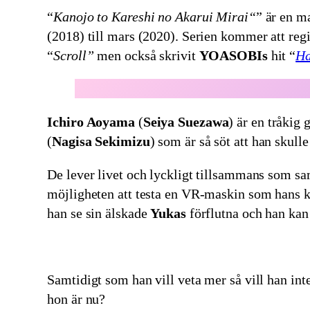
“
Kanojo to Kareshi no Akarui Mirai
“
” är en 
(2018) till mars (2020). Serien kommer att reg
“
Scroll”
men också skrivit
YOASOBIs
hit “
Ha
Ichiro Aoyama
(
Seiya Suezawa
)
är en tråkig 
(
Nagisa Sekimizu
) som är så söt att han skul
De lever livet och lyckligt tillsammans som s
möjligheten att testa en VR-maskin som hans k
han se sin älskade
Yukas
förflutna och han kan 
Samtidigt som han vill veta mer så vill han in
hon är nu?