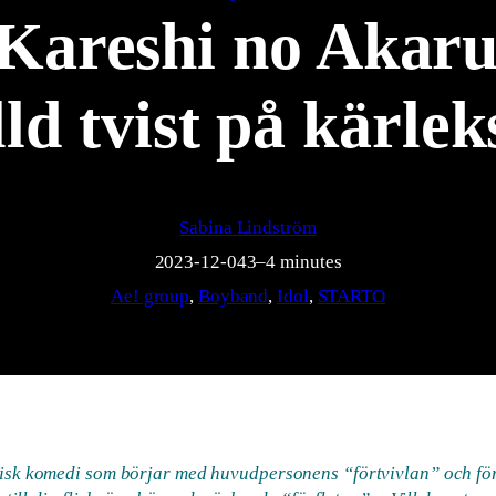
Kareshi no Akaru
lld tvist på kärl
Sabina Lindström
2023-12-04
3–4 minutes
Ae! group
, 
Boyband
, 
Idol
, 
STARTO
isk komedi som börjar med huvudpersonens “förtvivlan” och för