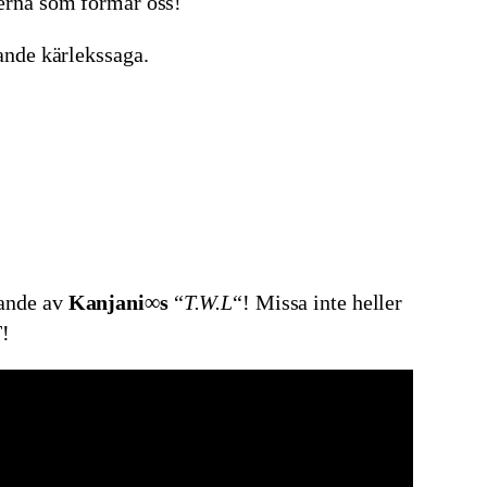
jerna som formar oss!
nande kärlekssaga.
ande av
Kanjani∞s
“
T.W.L
“! Missa inte heller
T!