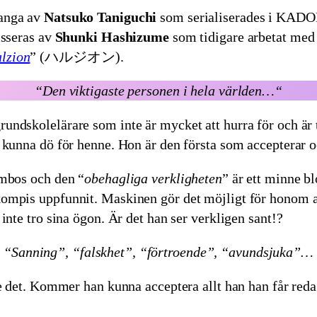
manga av
Natsuko Taniguchi
som serialiserades i KAD
isseras av
Shunki Hashizume
som tidigare arbetat med
lzion
” (ハルジオン).
“
Den viktigaste personen i hela världen…
“
grundskolelärare som inte är mycket att hurra för och ä
le kunna dö för henne. Hon är den första som accepterar
ambos och den “
obehagliga verkligheten
” är ett minne b
ompis uppfunnit. Maskinen gör det möjligt för honom at
inte tro sina ögon. Är det han ser verkligen sant!?
“Sanning”, “falskhet”, “förtroende”, “avundsjuka”…
te det. Kommer han kunna acceptera allt han han får re