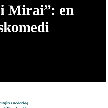
i Mirai”: en
ekskomedi
nuftets nederlag.