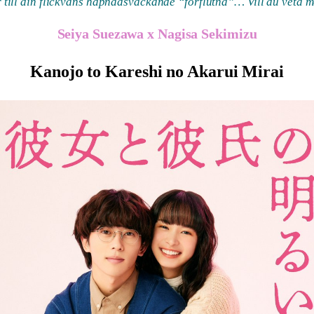
till din flickväns häpnadsväckande “förflutna”… Vill du veta m
Seiya Suezawa x Nagisa Sekimizu
Kanojo to Kareshi no Akarui Mirai