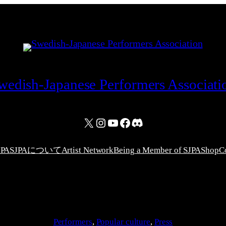
wedish-Japanese Performers Associati
X
Instagram
YouTube
Facebook
Discord
JPA
SJPAについて
Artist Network
Being a Member of SJPA
Shop
C
Performers
, 
Popular culture
, 
Press