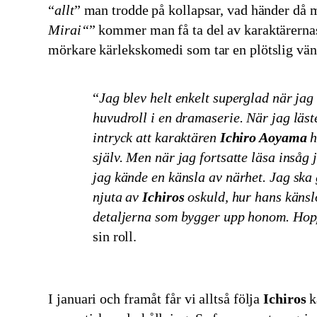
“
allt
” man trodde på kollapsar, vad händer då
Mirai
“
” kommer man få ta del av karaktärernas
mörkare kärlekskomedi som tar en plötslig vä
“
Jag blev helt enkelt superglad när jag 
huvudroll i en dramaserie. När jag läste
intryck att karaktären
Ichiro Aoyama
h
själv. Men när jag fortsatte läsa insåg
jag kände en känsla av närhet. Jag ska 
njuta av
Ichiros
oskuld, hur hans känsl
detaljerna som bygger upp honom. Hopp
sin roll.
I januari och framåt får vi alltså följa
Ichiros
k