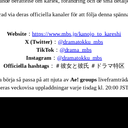
ande berättelse om kärlek, förändring och de små detal
ad via deras officiella kanaler för att följa denna spän
Website
：
https://www.mbs.jp/kanojo_to_kareshi
X (Twitter)
：
@dramatokku_mbs
TikTok
：
@drama_mbs
Instagram
：
@dramatokku_mbs
Officiella hashtags
：＃彼女と彼氏 ＃ドラマ特区
a börja så passa på att njuta av
Ae! groups
liveframträd
eras veckovisa uppladdningar varje tisdag kl. 20:00 JS