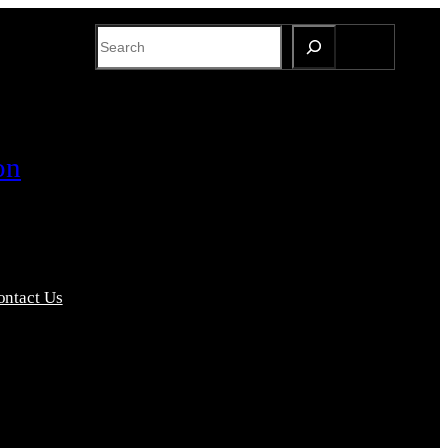
Search
on
ontact Us