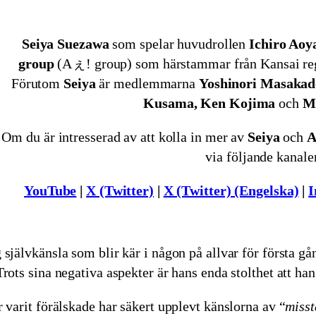
Seiya Suezawa
som spelar huvudrollen
Ichiro Ao
group
(Aぇ! group) som härstammar från Kansai reg
Förutom
Seiya
är medlemmarna
Yoshinori Masakad
Kusama, Ken Kojima
och
Ma
Om du är intresserad av att kolla in mer av
Seiya
och
A
via följande kanale
YouTube
|
X (Twitter)
|
X (Twitter) (Engelska)
|
I
självkänsla som blir kär i någon på allvar för första gå
rots sina negativa aspekter är hans enda stolthet att han
 varit förälskade har säkert upplevt känslorna av “
miss