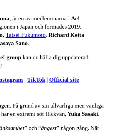
yama
, är en av medlemmarna i
Ae!
ionen i Japan och formades 2019.
o,
Taisei Fukumoto
, Richard Keita
saya Sano
.
e! group
kan du hålla dig uppdaterad
r!
nstagram
|
TikTok
|
Official site
ngen. På grund av sin allvarliga men vänliga
 har en extremt söt flickvän
, Yuka Sasaki.
tänksamhet
” och “
ångest
” någon gång. När