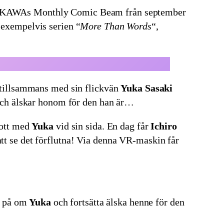
OKAWAs Monthly Comic Beam från september
 exempelvis serien “
More Than Words
“,
r tillsammans med sin flickvän
Yuka Sasaki
 och älskar honom för den han är…
lott med
Yuka
vid sin sida. En dag får
Ichiro
t se det förflutna! Via denna VR-maskin får
da på om
Yuka
och fortsätta älska henne för den