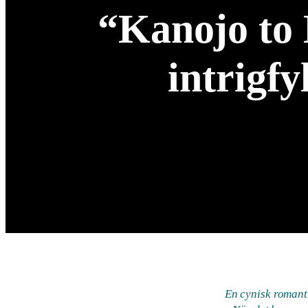
“Kanojo to 
intrigfy
En cynisk romant