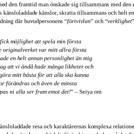
 med den framtid man önskade sig tillsammans med den m
 känsloladdade känslor, skratta tillsammans och helt en
ndning där huvudpersonens “
förtvivlan
” och “
verklighet
fick möjlighet att spela min första
 originalverket var mitt allra första
ade en helt annan personlighet än mig
 jag att vi ändå hade många likheter och
göra mitt bästa för att alla ska kunna
or förändras och även de minsta
as ni alla ser fram emot det!
” – Seiya om
änsloladdade resa och karaktärernas komplexa relatione