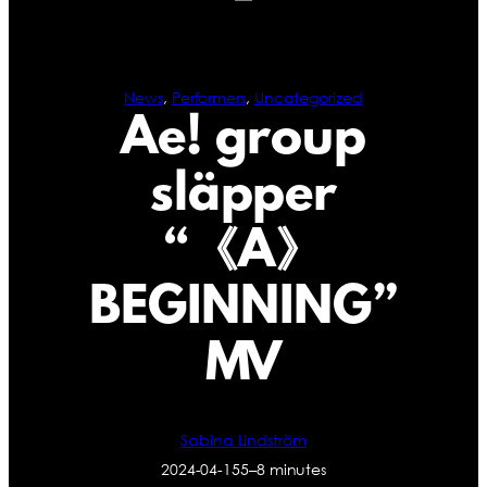
News
, 
Performers
, 
Uncategorized
Ae! group
släpper
“《A》
BEGINNING”
MV
Sabina Lindström
2024-04-15
5–8 minutes