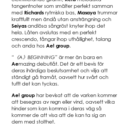
tangentnoter som smälter perfekt samman
med
rytmiska bas,
trummar
Richards
Masaya
kraftfullt men ändå utan ansträngning och
andlösa sångröst knyter ihop det
Seiyas
hela. Låten avslutas med en perfekt
crescendo, fångar ihop uthållighet, talang
och anda hos
.
Ae! group
“《A》BEGINNING”
är mer än bara en
mazing debutlåt. Det är ett bevis för
Ae
deras ihärdiga beslutsamhet och vilja att
ständigt gå framåt, oavsett hur svårt och
tufft det kan tyckas.
har bevisat att de varken kommer
Ae! group
att besegras av regn eller vind, oavsett vilka
hinder som kan komma i deras väg så
kommer de att visa att de kan ta sig an
dem med stolthet.