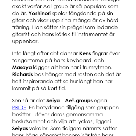
exakt varför Ae! group är så populära som
de är.
spelar fängslande på sin
Yoshinori
gitarr och visar upp sina många år av hård
träning. Han sätter sin prägel som ledande
gitarrist och hans kärlek till instrumentet är
uppenbar.
Inte långt efter det dansar
fingrar över
Kens
tangenterna på hans keyboard, och
lägger allt han har i trumrytmen.
Masaya
bas hänger med resten och det är
Richards
helt inspirerande att se hur långt han har
kommit på så kort tid.
Sen så är det
—
egna
Seiya
Ae!-groups
PRIDE
. En betydande tillgång som gruppen
besitter, utöver deras gemensamma
beslutsamhet och vilja att lyckas, ligger i
vokaler. Som tidigare nämnts sätter
Seiyas
hans höga sångröst honom isär från hans