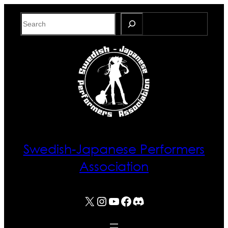
Skip
Search
to
content
Swedish-Japanese Performers
Association
X
Instagram
YouTube
Facebook
Discord