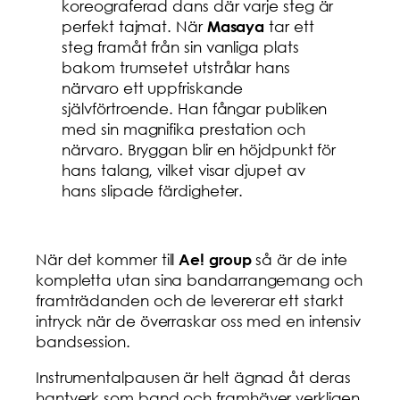
koreograferad dans där varje steg är
perfekt tajmat. När
tar ett
Masaya
steg framåt från sin vanliga plats
bakom trumsetet utstrålar hans
närvaro ett uppfriskande
självförtroende. Han fångar publiken
med sin magnifika prestation och
närvaro. Bryggan blir en höjdpunkt för
hans talang, vilket visar djupet av
hans slipade färdigheter.
När det kommer till
så är de inte
Ae! group
kompletta utan sina bandarrangemang och
framträdanden och de levererar ett starkt
intryck när de överraskar oss med en intensiv
bandsession.
Instrumentalpausen är helt ägnad åt deras
hantverk som band och framhäver verkligen