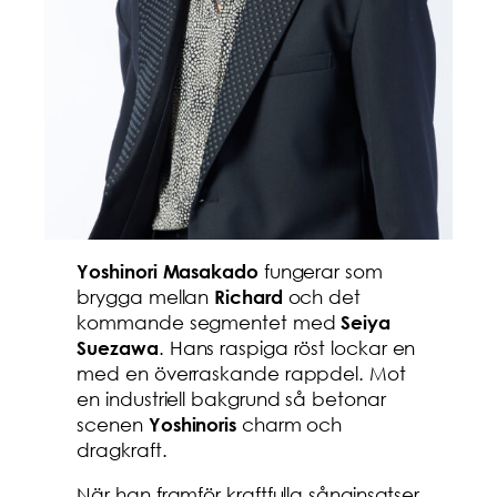
fungerar som
Yoshinori Masakado
brygga mellan
och det
Richard
kommande segmentet med
Seiya
. Hans raspiga röst lockar en
Suezawa
med en överraskande rappdel. Mot
en industriell bakgrund så betonar
scenen
charm och
Yoshinoris
dragkraft.
När han framför kraftfulla sånginsatser