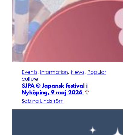
Events
, 
Information
, 
News
, 
Popular
culture
SJPA @ Japansk festival i
Nyköping, 9 maj 2026
Sabina Lindström