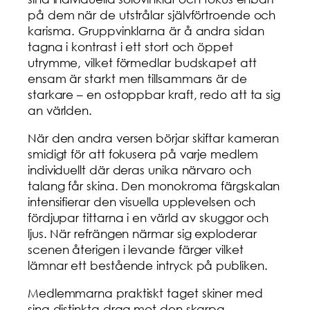
på dem när de utstrålar självförtroende och
karisma. Gruppvinklarna är å andra sidan
tagna i kontrast i ett stort och öppet
utrymme, vilket förmedlar budskapet att
ensam är starkt men tillsammans är de
starkare – en ostoppbar kraft, redo att ta sig
an världen.
När den andra versen börjar skiftar kameran
smidigt för att fokusera på varje medlem
individuellt där deras unika närvaro och
talang får skina. Den monokroma färgskalan
intensifierar den visuella upplevelsen och
fördjupar tittarna i en värld av skuggor och
ljus. När refrängen närmar sig exploderar
scenen återigen i levande färger vilket
lämnar ett bestående intryck på publiken.
Medlemmarna praktiskt taget skiner med
sina distinkta drag mot den skarpa