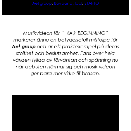
Ae! group
, 
Boyband
, 
Idol
, 
STARTO
Musikvideon för “《A》BEGINNING”
markerar ännu en betydelsefull milstolpe för
Ae! group
och är ett praktexempel på deras
stolthet och beslutsamhet. Fans över hela
världen fyllda av förväntan och spänning nu
när debuten närmar sig och musik videon
ger bara mer virke till brasan.