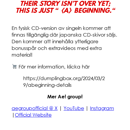
THEIR STORY ISN’T OVER YET;
THIS IS JUST
“《A》BEGINNING.
“
En fysisk CD-version av singeln kommer att
finnas tillgänglig där japanska CD-skivor säljs.
Den kommer att innehålla ytterligare
bonusspår och extravideos med extra
material!
För mer information, klicka här
https://dumplingbox.org/2024/03/2
9/abeginning-details
Mer Ae! group!
aegroupofficial @ X
|
YouTube
|
Instagram
|
Official Website