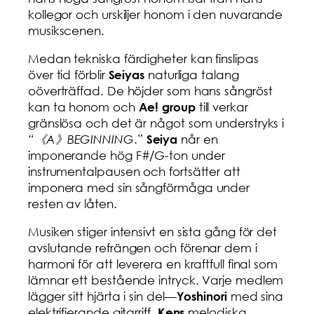
kollegor och urskiljer honom i den nuvarande
musikscenen.
Medan tekniska färdigheter kan finslipas
över tid förblir
naturliga talang
Seiyas
oöverträffad. De höjder som hans sångröst
kan ta honom och
till verkar
Ae! group
gränslösa och det är något som understryks i
“《A》BEGINNING
.”
når en
Seiya
imponerande hög F#/G-ton under
instrumentalpausen och fortsätter att
imponera med sin sångförmåga under
resten av låten.
Musiken stiger intensivt en sista gång för det
avslutande refrängen och förenar dem i
harmoni för att leverera en kraftfull final som
lämnar ett bestående intryck. Varje medlem
lägger sitt hjärta i sin del—
med sina
Yoshinori
elektrifierande gitarriff,
melodiska
Kens